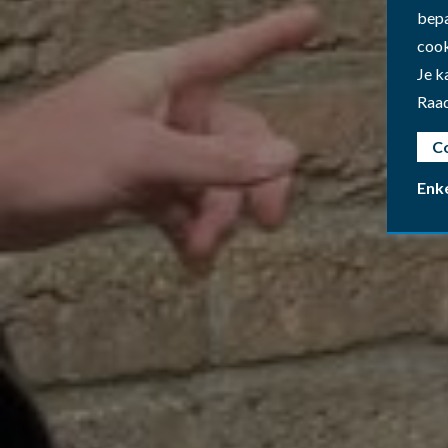
bepa
cook
Je k
Raa
C
Enk