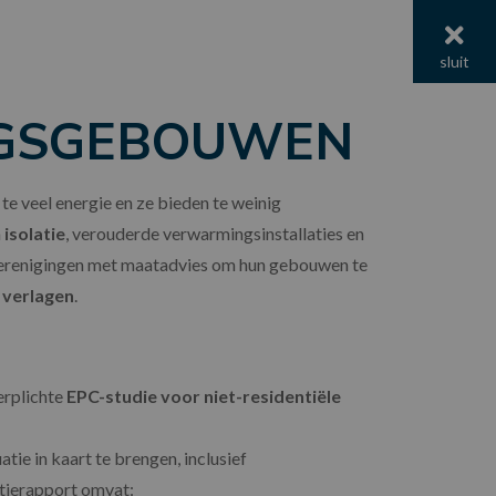
menu
sluit
NGSGEBOUWEN
 veel energie en ze bieden te weinig
n
isolatie
, verouderde verwarmingsinstallaties en
 verenigingen met maatadvies om hun gebouwen te
 verlagen
.
erplichte
EPC-studie voor niet-residentiële
tie in kaart te brengen, inclusief
tierapport omvat: