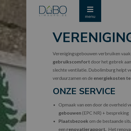
menu
VERENIGI
Verenigingsgebouwen verbruiken vaak te
gebruikscomfort
door het gebrek aa
slechte ventilatie. Dubolimburg helpt
verduurzamen en de
energiekosten te
ONZE SERVICE
Opmaak van een door de overheid v
gebouwen
(EPC NR) + bespreking
Plaatsbezoek
om de bestaande situa
een
renovatierapport.
Het renova