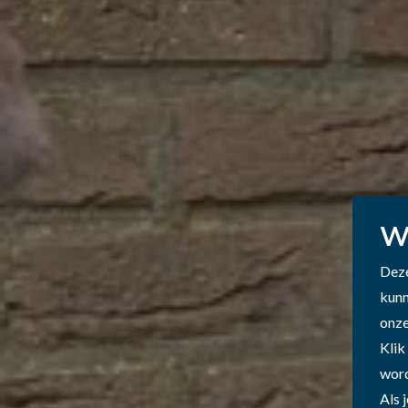
W
Deze
kunn
onze
Klik
word
Als 