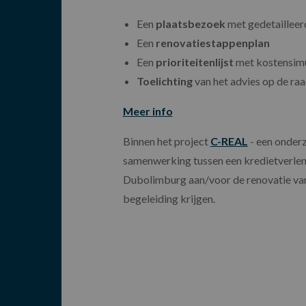
Een
plaatsbezoek
met gedetailleer
Een
renovatiestappenplan
Een
prioriteitenlijst
met kostensimu
Toelichting
van het advies op de ra
Meer info
Binnen het project
C-REAL
- een onderz
samenwerking tussen een kredietverlene
Dubolimburg aan/voor de renovatie van
begeleiding krijgen.