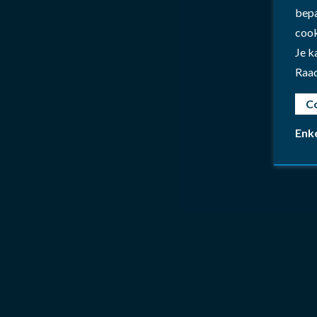
bepa
cook
Je k
Raa
C
Enk