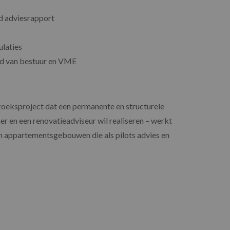
d adviesrapport
laties
ad van bestuur en VME
oeksproject dat een permanente en structurele
r en een renovatieadviseur wil realiseren – werkt
 appartementsgebouwen die als pilots advies en