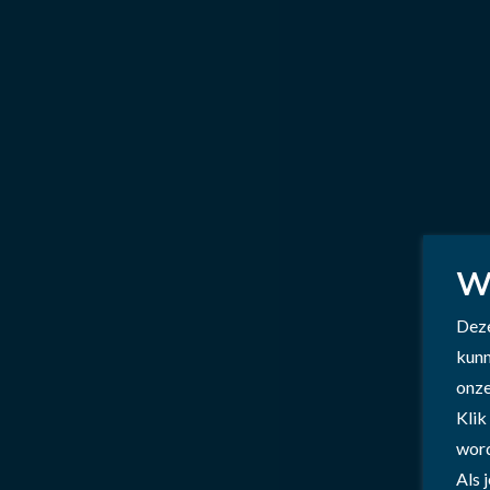
W
Deze
kunn
onze
Klik
word
Als 