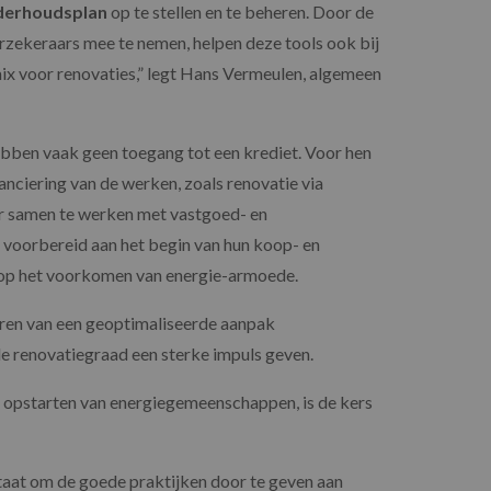
nderhoudsplan
op te stellen en te beheren. Door de
erzekeraars mee te nemen, helpen deze tools ook bij
mix voor renovaties,” legt Hans Vermeulen, algemeen
bben vaak geen toegang tot een krediet. Voor hen
nciering van de werken, zoals renovatie via
 samen te werken met vastgoed- en
voorbereid aan het begin van hun koop- en
 op het voorkomen van energie-armoede.
ren van een geoptimaliseerde aanpak
de renovatiegraad een sterke impuls geven.
 opstarten van energiegemeenschappen, is de kers
taat om de goede praktijken door te geven aan