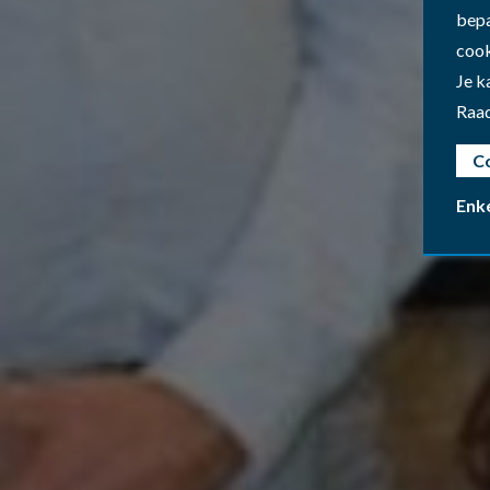
bepa
cook
Je k
Raa
C
Enk