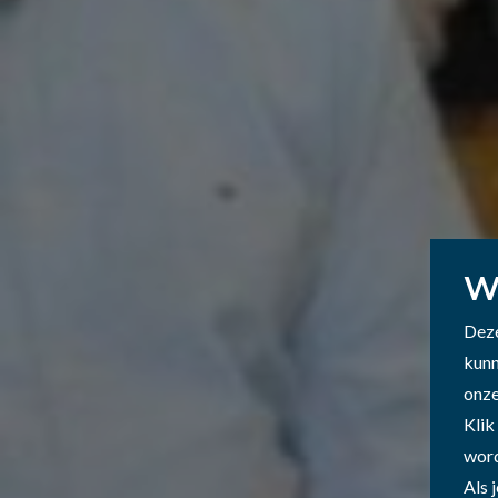
W
Deze
kunn
onze
Klik
word
Als 