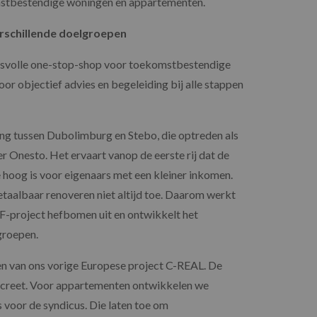
mstbestendige woningen en appartementen.
rschillende doelgroepen
ccesvolle one-stop-shop voor toekomstbestendige
oor objectief advies en begeleiding bij alle stappen
ng tussen Dubolimburg en Stebo, die optreden als
r Onesto. Het ervaart vanop de eerste rij dat de
 hoog is voor eigenaars met een kleiner inkomen.
taalbaar renoveren niet altijd toe. Daarom werkt
F-project hefbomen uit en ontwikkelt het
lgroepen.
n van ons vorige Europese project C-REAL. De
creet.
Voor appartementen ontwikkelen we
 voor de syndicus. Die laten toe om